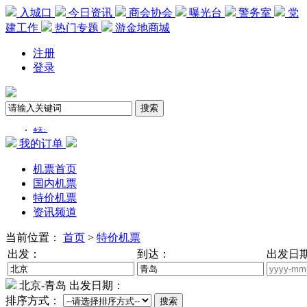
入城口
今日资讯
商会协会
曝光台
警务室
党
建工作
热门专题
游金地商城
注册
登录
我的订单
机票首页
国内机票
特价机票
资讯频道
当前位置：
首页
>
特价机票
出发：
到达：
出发日
北京
-
青岛
出发日期：
排序方式：